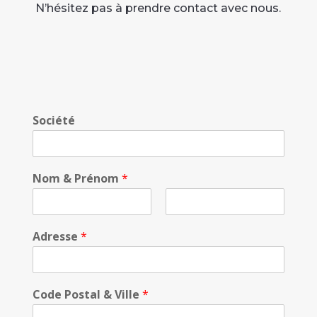
N’hésitez pas à prendre contact avec nous.
Société
Nom & Prénom
*
P
N
r
o
Adresse
*
é
m
n
o
m
Code Postal & Ville
*