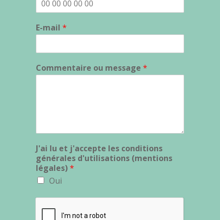
E-mail
*
Commentaire ou message
*
J'ai lu et j'accepte les conditions
générales d'utilisations (mentions
légales)
*
Oui