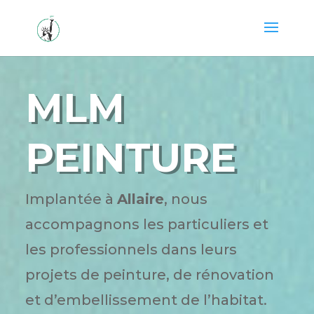
MLM
PEINTURE
Implantée à
Allaire
, nous
accompagnons les particuliers et
les professionnels dans leurs
projets de peinture, de rénovation
et d’embellissement de l’habitat.